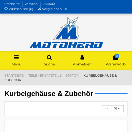
Startseite
Versand
Kontakt
Wunschliste (
0
)
Vergleichen (
0
)
0
Menü
Suche
Anmelden
Warenkorb
STARTSEITE
TEILE / ERSATZTEILE
MOTOR
KURBELGEHÄUSE &
ZUBEHÖR
Kurbelgehäuse & Zubehör
19