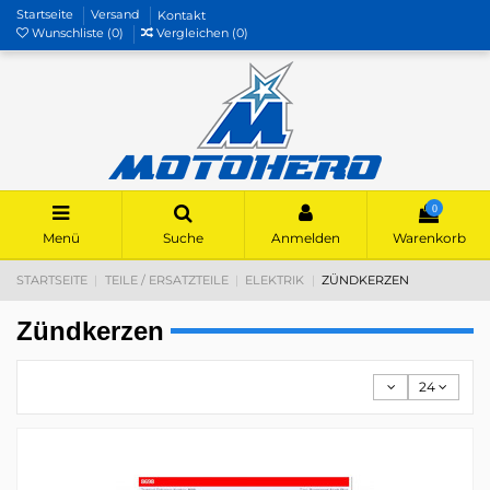
Startseite
Versand
Kontakt
Wunschliste (
0
)
Vergleichen (
0
)
0
Menü
Suche
Anmelden
Warenkorb
STARTSEITE
TEILE / ERSATZTEILE
ELEKTRIK
ZÜNDKERZEN
Zündkerzen
24