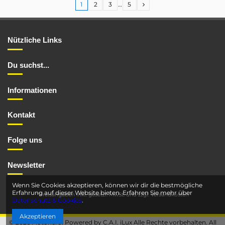
1
2
3
…
5
Nützliche Links
Du suchst...
Informationen
Kontakt
Folge uns
Newsletter
Wenn Sie Cookies akzeptieren, können wir dir die bestmögliche
Erfahrung auf dieser Website bieten. Erfahren Sie mehr über
*Preisangaben inkl. gesetzl. MwSt. und
zzgl. Versandkosten
Datenschutz & Cookies
.
Akzeptieren
© 2026 Motohero. Powered by C.A.I. iLux Alle Rechte vorbehalten. All