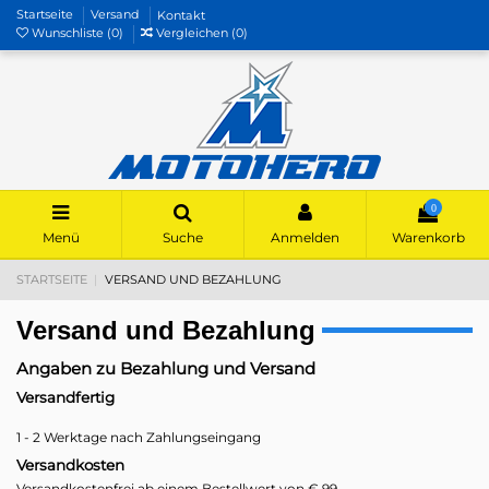
Startseite
Versand
Kontakt
Wunschliste (
0
)
Vergleichen (
0
)
0
Menü
Suche
Anmelden
Warenkorb
STARTSEITE
VERSAND UND BEZAHLUNG
Versand und Bezahlung
Angaben zu Bezahlung und Versand
Versandfertig
1 - 2 Werktage nach Zahlungseingang
Versandkosten
Versandkostenfrei ab einem Bestellwert von € 99