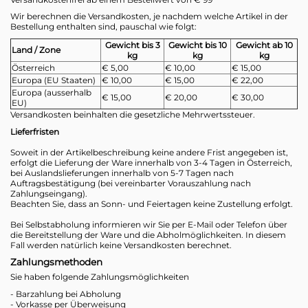
Wir berechnen die Versandkosten, je nachdem welche Artikel in der
Bestellung enthalten sind, pauschal wie folgt:
Gewicht bis 3
Gewicht bis 10
Gewicht ab 10
Land / Zone
kg
kg
kg
Österreich
€ 5,00
€ 10,00
€ 15,00
Europa (EU Staaten)
€ 10,00
€ 15,00
€ 22,00
Europa (ausserhalb
€ 15,00
€ 20,00
€ 30,00
EU)
Versandkosten beinhalten die gesetzliche Mehrwertssteuer.
Lieferfristen
Soweit in der Artikelbeschreibung keine andere Frist angegeben ist,
erfolgt die Lieferung der Ware innerhalb von 3-4 Tagen in Österreich,
bei Auslandslieferungen innerhalb von 5-7 Tagen nach
Auftragsbestätigung (bei vereinbarter Vorauszahlung nach
Zahlungseingang).
Beachten Sie, dass an Sonn- und Feiertagen keine Zustellung erfolgt.
Bei Selbstabholung informieren wir Sie per E-Mail oder Telefon über
die Bereitstellung der Ware und die Abholmöglichkeiten. In diesem
Fall werden natürlich keine Versandkosten berechnet.
Zahlungsmethoden
Sie haben folgende Zahlungsmöglichkeiten
- Barzahlung bei Abholung
- Vorkasse per Überweisung