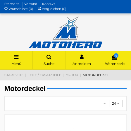
Startseite
Versand
Kontakt
Wunschliste (
0
)
Vergleichen (
0
)
0
Menü
Suche
Anmelden
Warenkorb
STARTSEITE
TEILE / ERSATZTEILE
MOTOR
MOTORDECKEL
Motordeckel
24