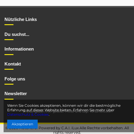
Nützliche Links
Du suchst...
Informationen
Kontakt
Folge uns
Newsletter
Wenn Sie Cookies akzeptieren, können wir dir die bestmögliche
Erfahrung auf dieser Website bieten. Erfahren Sie mehr über
*Preisangaben inkl. gesetzl. MwSt. und
zzgl. Versandkosten
Datenschutz & Cookies
.
Akzeptieren
© 2026 Motohero. Powered by C.A.I. iLux Alle Rechte vorbehalten. All
rights reserved.