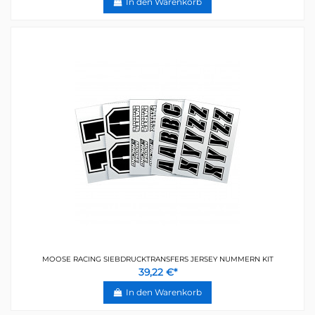
In den Warenkorb
MOOSE RACING SIEBDRUCKTRANSFERS JERSEY NUMMERN KIT
39,22 €*
In den Warenkorb