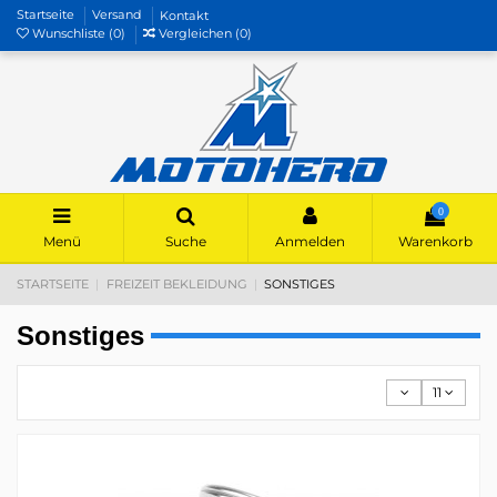
Startseite
Versand
Kontakt
Wunschliste (
0
)
Vergleichen (
0
)
0
Menü
Suche
Anmelden
Warenkorb
STARTSEITE
FREIZEIT BEKLEIDUNG
SONSTIGES
Sonstiges
11