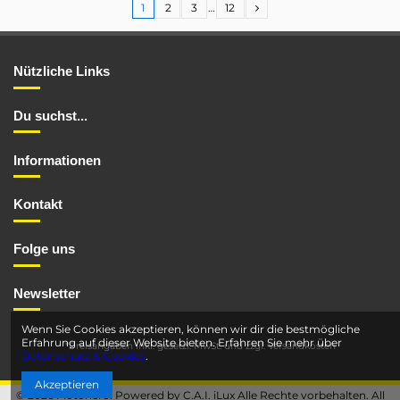
1
2
3
…
12
Nützliche Links
Du suchst...
Informationen
Kontakt
Folge uns
Newsletter
Wenn Sie Cookies akzeptieren, können wir dir die bestmögliche
Erfahrung auf dieser Website bieten. Erfahren Sie mehr über
*Preisangaben inkl. gesetzl. MwSt. und
zzgl. Versandkosten
Datenschutz & Cookies
.
Akzeptieren
© 2026 Motohero. Powered by C.A.I. iLux Alle Rechte vorbehalten. All