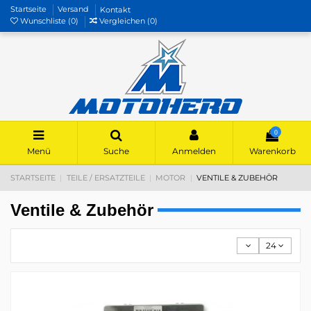
Startseite
Versand
Kontakt
Wunschliste (
0
)
Vergleichen (
0
)
0
Menü
Suche
Anmelden
Warenkorb
STARTSEITE
TEILE / ERSATZTEILE
MOTOR
VENTILE & ZUBEHÖR
Ventile & Zubehör
24