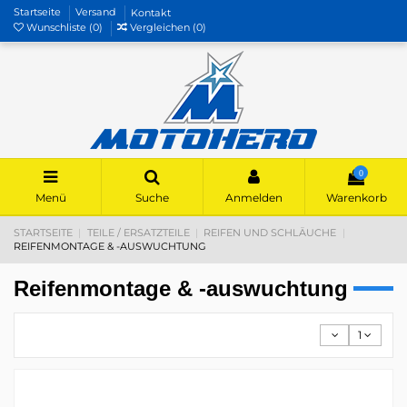
Startseite
Versand
Kontakt
Wunschliste (
0
)
Vergleichen (
0
)
0
Menü
Suche
Anmelden
Warenkorb
STARTSEITE
TEILE / ERSATZTEILE
REIFEN UND SCHLÄUCHE
REIFENMONTAGE & -AUSWUCHTUNG
Reifenmontage & -auswuchtung
1