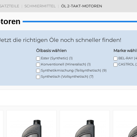
RSATZTEILE
SCHMIERMITTEL
ÖL 2-TAKT-MOTOREN
otoren
 Jetzt die richtigen Öle noch schneller finden!
Ölbasis wählen
Marke wähl
Ester (Synthetic)
(1)
BEL-RAY
(4
Konventionell (Mineralisch)
(1)
CASTROL
(
Synthetikmischung (Teilsynthetisch)
(9)
Synthetisch (Vollsynthetisch)
(7)