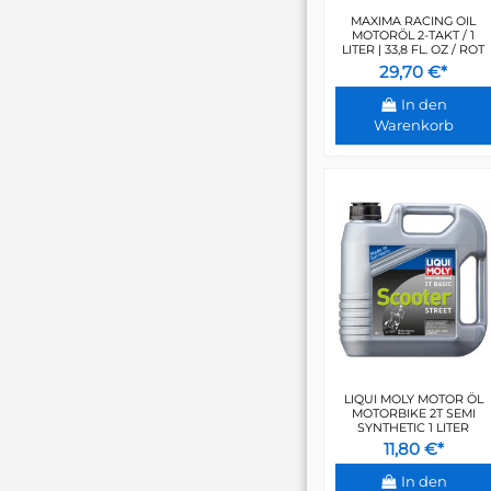
MAXIMA RACING OIL
MOTORÖL 2-TAKT / 1
LITER | 33,8 FL. OZ / ROT
29,70 €*
In den
Warenkorb
LIQUI MOLY MOTOR ÖL
MOTORBIKE 2T SEMI
SYNTHETIC 1 LITER
11,80 €*
In den