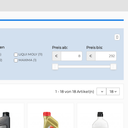
en
Preis ab:
Preis bis:
)
LIQUI MOLY
(11)
€
€
2)
MAXIMA
(1)
1 - 18 von 18 Artikel(n)
18