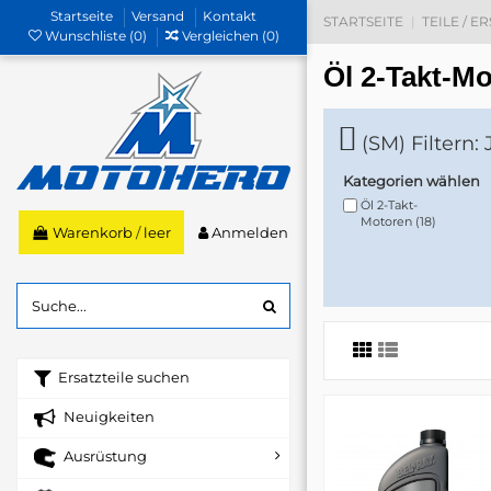
Startseite
Versand
Kontakt
STARTSEITE
TEILE / E
Wunschliste (
0
)
Vergleichen (
0
)
Öl 2-Takt-M
(SM) Filtern:
Kategorien wählen
Öl 2-Takt-
Motoren
(18)
Anmelden
Warenkorb
/
leer
Ersatzteile suchen
Neuigkeiten
Ausrüstung