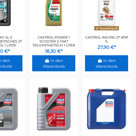
Ausverkauft
AY SL-2
CASTROL POWER 1
CASTROL RACING 2T A747
ETISCHES 2T
SCOOTER 2-TAKT
1L
 1 LITER
TEILSYNTHETISCH 1 LITER
27,90 €*
20 €*
18,30 €*
n den
In den
In den
nkorb
Warenkorb
Warenkorb