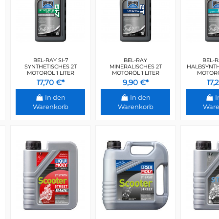
BEL-RAY SI-7
BEL-RAY
BEL-R
SYNTHETISCHES 2T
MINERALISCHES 2T
HALBSYNTH
MOTORÖL 1 LITER
MOTORÖL 1 LITER
MOTORÖL
17,70 €*
9,90 €*
17,
In den
In den
I
Warenkorb
Warenkorb
Ware