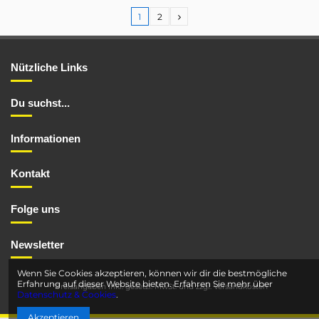
1
2
Nützliche Links
Du suchst...
Informationen
Kontakt
Folge uns
Newsletter
Wenn Sie Cookies akzeptieren, können wir dir die bestmögliche
Erfahrung auf dieser Website bieten. Erfahren Sie mehr über
*Preisangaben inkl. gesetzl. MwSt. und
zzgl. Versandkosten
Datenschutz & Cookies
.
Akzeptieren