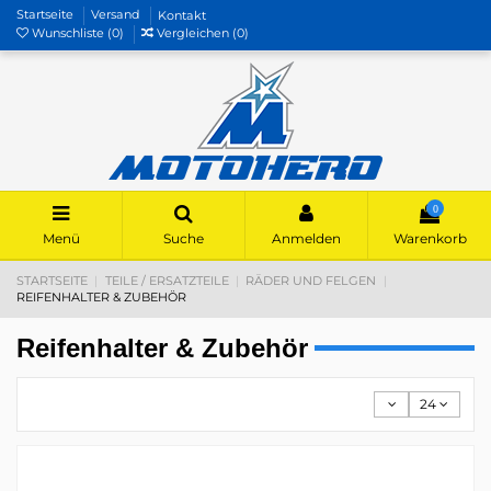
Startseite
Versand
Kontakt
Wunschliste (
0
)
Vergleichen (
0
)
0
Menü
Suche
Anmelden
Warenkorb
STARTSEITE
TEILE / ERSATZTEILE
RÄDER UND FELGEN
REIFENHALTER & ZUBEHÖR
Reifenhalter & Zubehör
24