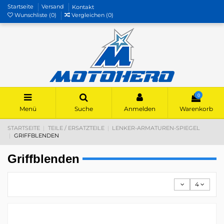
Startseite
Versand
Kontakt
Wunschliste (
0
)
Vergleichen (
0
)
0
Menü
Suche
Anmelden
Warenkorb
STARTSEITE
TEILE / ERSATZTEILE
LENKER-ARMATUREN-SPIEGEL
GRIFFBLENDEN
Griffblenden
4