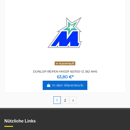
Ausverkauft
DUNLOP REIFEN MX53F 60/100-12 36J NHS
63,80 €*
In den Warenkorb
1
2
Nützliche Links