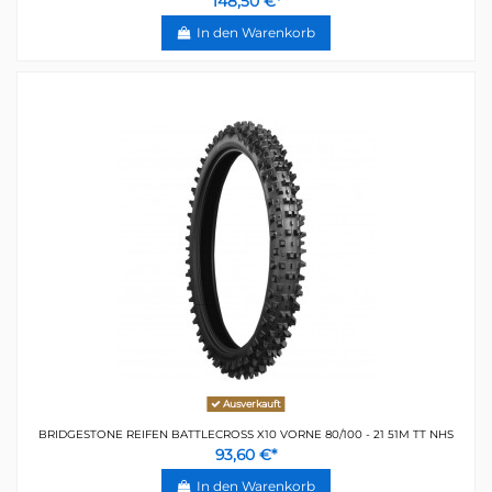
148,50 €*
In den Warenkorb
Ausverkauft
BRIDGESTONE REIFEN BATTLECROSS X10 VORNE 80/100 - 21 51M TT NHS
93,60 €*
In den Warenkorb