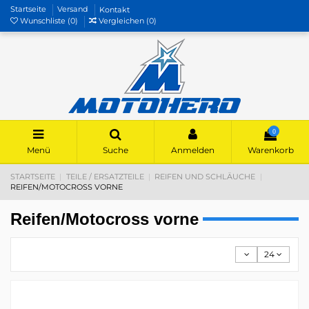
Startseite
Versand
Kontakt
Wunschliste (
0
)
Vergleichen (
0
)
0
Menü
Suche
Anmelden
Warenkorb
STARTSEITE
TEILE / ERSATZTEILE
REIFEN UND SCHLÄUCHE
REIFEN/MOTOCROSS VORNE
Reifen/Motocross vorne
24