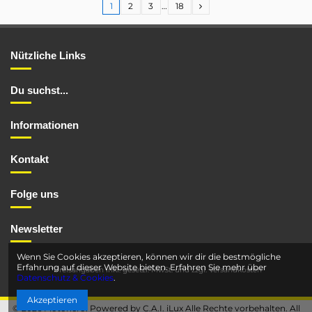
1
2
3
…
18
Nützliche Links
Du suchst...
Informationen
Kontakt
Folge uns
Newsletter
Wenn Sie Cookies akzeptieren, können wir dir die bestmögliche
Erfahrung auf dieser Website bieten. Erfahren Sie mehr über
*Preisangaben inkl. gesetzl. MwSt. und
zzgl. Versandkosten
Datenschutz & Cookies
.
Akzeptieren
© 2026 Motohero. Powered by C.A.I. iLux Alle Rechte vorbehalten. All