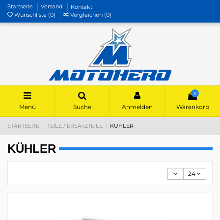
Startseite
Versand
Kontakt
Wunschliste (
0
)
Vergleichen (
0
)
0
Menü
Suche
Anmelden
Warenkorb
STARTSEITE
TEILE / ERSATZTEILE
KÜHLER
KÜHLER
24