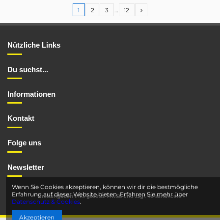
1
2
3
…
12
Nützliche Links
Du suchst...
Informationen
Kontakt
Folge uns
Newsletter
Wenn Sie Cookies akzeptieren, können wir dir die bestmögliche
Erfahrung auf dieser Website bieten. Erfahren Sie mehr über
*Preisangaben inkl. gesetzl. MwSt. und
zzgl. Versandkosten
Datenschutz & Cookies
.
Akzeptieren