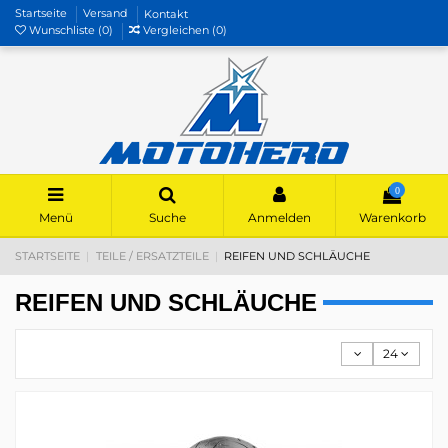
Startseite
Versand
Kontakt
Wunschliste (
0
)
Vergleichen (
0
)
0
Menü
Suche
Anmelden
Warenkorb
STARTSEITE
TEILE / ERSATZTEILE
REIFEN UND SCHLÄUCHE
REIFEN UND SCHLÄUCHE
24