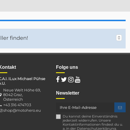
ler finden!
Kontakt
Folge uns
C.A.I. iLux Michael Pühse
e.U.
Neue Welt Höhe 69,
Newsletter
8042 Graz,
Österreich
+43 316 474703
shop@motohero.eu
Du kannst deine Einverständnis
jederzeit widerrufen. Unsere
Kontaktinformationen findest du u.
a. in der Datenschutzerklärung.