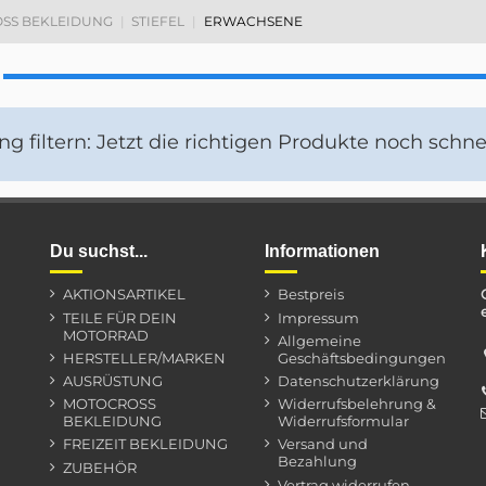
SS BEKLEIDUNG
STIEFEL
ERWACHSENE
g filtern: Jetzt die richtigen Produkte noch schnel
Du suchst...
Informationen
AKTIONSARTIKEL
Bestpreis
TEILE FÜR DEIN
Impressum
MOTORRAD
Allgemeine
HERSTELLER/MARKEN
Geschäftsbedingungen
AUSRÜSTUNG
Datenschutzerklärung
MOTOCROSS
Widerrufsbelehrung &
BEKLEIDUNG
Widerrufsformular
FREIZEIT BEKLEIDUNG
Versand und
Bezahlung
ZUBEHÖR
Vertrag widerrufen