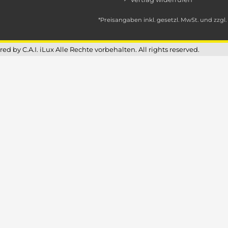
*Preisangaben inkl. gesetzl. MwSt. und
zzgl
d by C.A.I. iLux Alle Rechte vorbehalten. All rights reserved.