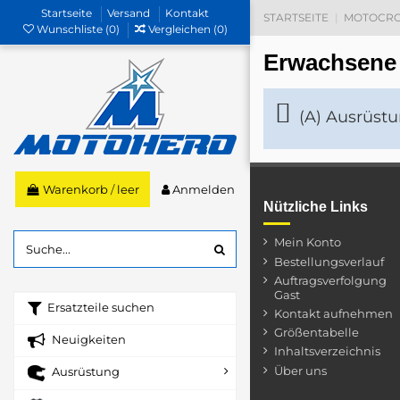
Startseite
Versand
Kontakt
STARTSEITE
MOTOCRO
Wunschliste (
0
)
Vergleichen (
0
)
Erwachsene
(A) Ausrüstun
Anmelden
Warenkorb
/
leer
Nützliche Links
Mein Konto
Bestellungsverlauf
Auftragsverfolgung
Gast
Ersatzteile suchen
Kontakt aufnehmen
Größentabelle
Neuigkeiten
Inhaltsverzeichnis
Über uns
Ausrüstung