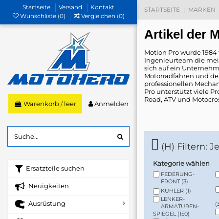
Startseite
Versand
Kontakt
STARTSEITE
MARKEN
Wunschliste (
0
)
Vergleichen (
0
)
Artikel der
Motion Pro wurde 1984 
Ingenieurteam die meis
sich auf ein Unternehme
Motorradfahren und de
professionellen Mechan
Pro unterstützt viele P
Road, ATV und Motocros
Anmelden
Warenkorb
/
leer
(H) Filtern: 
Kategorie wählen
Ersatzteile suchen
FEDERUNG-
FRONT
(3)
Neuigkeiten
KÜHLER
(1)
LENKER-
Ausrüstung
(
ARMATUREN-
SPIEGEL
(150)