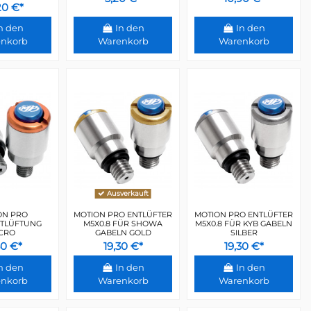
20 €*
n den
In den
In den
nkorb
Warenkorb
Warenkorb
Ausverkauft
ON PRO
MOTION PRO ENTLÜFTER
MOTION PRO ENTLÜFTER
TLÜFTUNG
M5X0.8 FÜR SHOWA
M5X0.8 FÜR KYB GABELN
CRO
GABELN GOLD
SILBER
30 €*
19,30 €*
19,30 €*
n den
In den
In den
nkorb
Warenkorb
Warenkorb