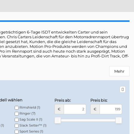
geträchtigen 6-Tage ISDT entwickelten Carter und sein
n. Chris Carters Leidenschaft für den Motorradrennsport übertrug
el gesetzt hat, Kunden, die die gleiche Leidenschaft für das
gen anzubieten. Motion Pro-Produkte werden von Champions und
Pro im Rennsport sind auch heute noch stark ausgeprägt, Motion
 Veranstaltungen, die von Amateur- bis hin zu Profi-Dirt Track, Off-
Mehr
ell wählen
Preis ab:
Preis bis:
Rimshield
(1)
€
€
Ringer
(7)
Sag Scale II
(1)
(1)
Slack Setter™
(1)
Sport Series
(1)