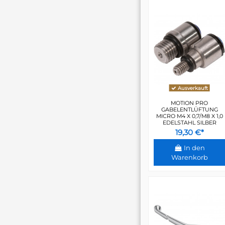
Ausverkauft
MOTION PRO
GABELENTLÜFTUNG
MICRO M4 X 0,7/M8 X 1,0
EDELSTAHL SILBER
19,30 €*
In den
Warenkorb