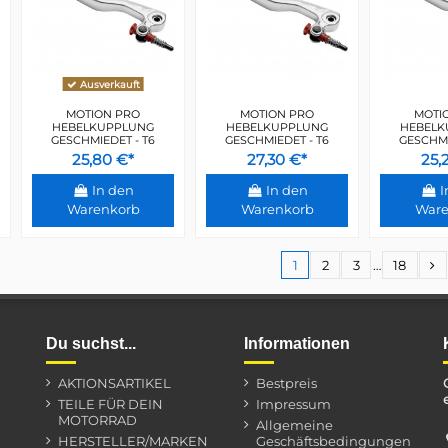
Ausverkauft
MOTION PRO
MOTION PRO
MOTI
HEBELKUPPLUNG
HEBELKUPPLUNG
HEBELK
GESCHMIEDET - T6
GESCHMIEDET - T6
GESCHMI
25,80 €*
27,30 €*
25,
In den
In den
I
Warenkorb
Warenkorb
Ware
1
2
3
…
18
Du suchst...
Informationen
AKTIONSARTIKEL
Bestpreis
TEILE FÜR DEIN
Impressum
MOTORRAD
Allgemeine
HERSTELLER/MARKEN
Geschäftsbedingungen