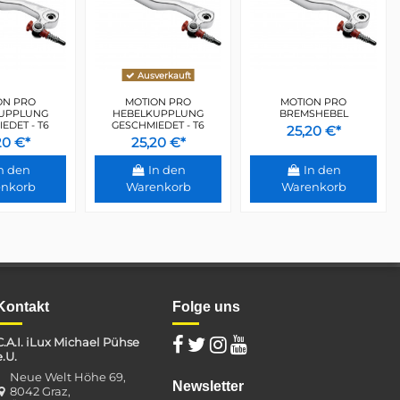
Ausverkauft
ON PRO
MOTION PRO
MOTION PRO
UPPLUNG
HEBELKUPPLUNG
BREMSHEBEL
EDET - T6
GESCHMIEDET - T6
25,20 €*
20 €*
25,20 €*
n den
In den
In den
nkorb
Warenkorb
Warenkorb
Kontakt
Folge uns
C.A.I. iLux Michael Pühse
e.U.
Neue Welt Höhe 69,
Newsletter
8042 Graz,