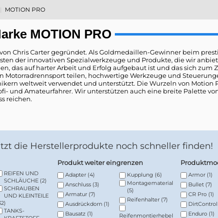
MOTION PRO
 Marke MOTION PRO
von Chris Carter gegründet. Als Goldmedaillen-Gewinner beim presti
ten der innovativen Spezialwerkzeuge und Produkte, die wir anbiete
n, das auf harter Arbeit und Erfolg aufgebaut ist und das sich zum Zi
n Motorradrennsport teilen, hochwertige Werkzeuge und Steuerun
ikern weltweit verwendet und unterstützt. Die Wurzeln von Motion 
rofi- und Amateurfahrer. Wir unterstützen auch eine breite Palette von
s reichen.
Jetzt die Herstellerprodukte noch schneller finden!
Produkt weiter eingrenzen
Produktmod
REIFEN UND
Adapter
(4)
Kupplung
(6)
Armor
(1)
SCHLÄUCHE
(2)
Montagematerial
Anschluss
(3)
Bullet
(7)
SCHRAUBEN
(5)
Armatur
(7)
CR Pro
(1)
UND KLEINTEILE
Reifenhalter
(7)
32)
Ausdrückdorn
(1)
DirtControl
TANKS-
Bausatz
(1)
Enduro
(1)
Reifenmontierhebel
KRAFTSTOFF