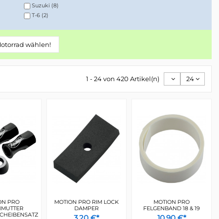
Suzuki
(8)
T-6
(2)
et
(12)
T3 Slidelight
(17)
TI Prolight
(2)
Motorrad wählen!
(2)
Titanium
(5)
9)
Torx®
(1)
Trail Bead Buddy
(1)
1 - 24 von 420 Artikel(n)
24
Tygon Ultra
(16)
Vortex
(1)
er
(1)
Yamaha
(9)
ON PRO
MOTION PRO RIM LOCK
MOTION PRO
NMUTTER
DAMPER
FELGENBAND 18 & 19
CHEIBENSATZ
3,20 €*
10,90 €*