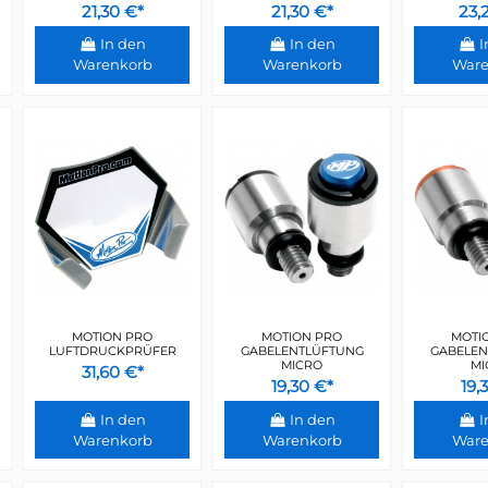
21,30 €*
21,30 €*
23,
In den
In den
I
Warenkorb
Warenkorb
Ware
MOTION PRO
MOTION PRO
MOTI
LUFTDRUCKPRÜFER
GABELENTLÜFTUNG
GABELEN
MICRO
MI
31,60 €*
19,30 €*
19,
In den
In den
I
Warenkorb
Warenkorb
Ware