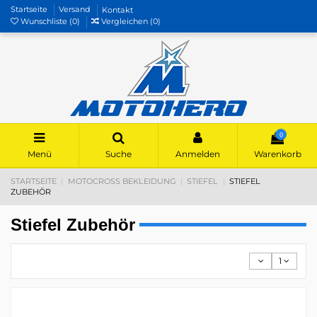
Startseite
Versand
Kontakt
Wunschliste (
0
)
Vergleichen (
0
)
0
Menü
Suche
Anmelden
Warenkorb
STARTSEITE
MOTOCROSS BEKLEIDUNG
STIEFEL
STIEFEL
ZUBEHÖR
Stiefel Zubehör
1