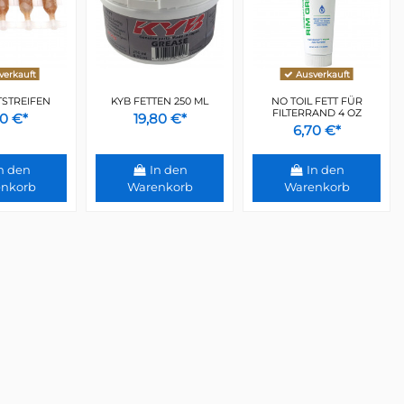
erkauft
Ausverkauft
TSTREIFEN
KYB FETTEN 250 ML
NO TOIL FETT FÜR
FILTERRAND 4 OZ
10 €*
19,80 €*
6,70 €*
n den
In den
In den
nkorb
Warenkorb
Warenkorb