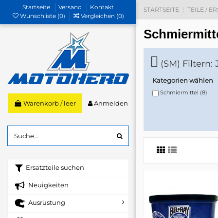
Startseite
Versand
Kontakt
STARTSEITE
TEILE / E
Wunschliste (
0
)
Vergleichen (
0
)
Schmiermitt
(SM) Filtern:
Kategorien wählen
Schmiermittel
(8)
Anmelden
Warenkorb
/
leer
Ersatzteile suchen
Neuigkeiten
Ausrüstung