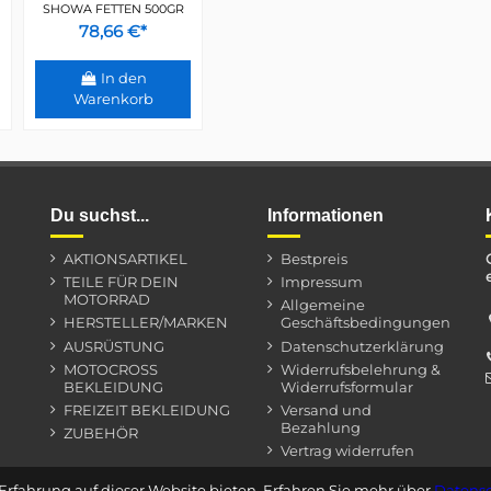
SHOWA FETTEN 500GR
78,66 €*
In den
Warenkorb
Du suchst...
Informationen
AKTIONSARTIKEL
Bestpreis
TEILE FÜR DEIN
Impressum
MOTORRAD
Allgemeine
HERSTELLER/MARKEN
Geschäftsbedingungen
AUSRÜSTUNG
Datenschutzerklärung
MOTOCROSS
Widerrufsbelehrung &
BEKLEIDUNG
Widerrufsformular
FREIZEIT BEKLEIDUNG
Versand und
Bezahlung
ZUBEHÖR
Vertrag widerrufen
Erfahrung auf dieser Website bieten. Erfahren Sie mehr über
Datensc