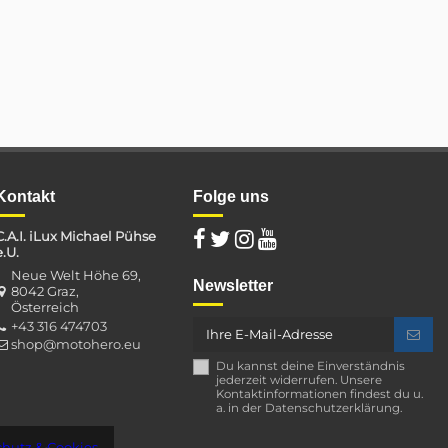
Kontakt
Folge uns
C.A.I. iLux Michael Pühse
e.U.
Neue Welt Höhe 69,
Newsletter
8042 Graz,
Österreich
+43 316 474703
shop@motohero.eu
Du kannst deine Einverständnis
jederzeit widerrufen. Unsere
Kontaktinformationen findest du u.
a. in der Datenschutzerklärung.
hutz & Cookies
.