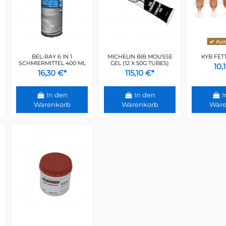
Ausv
BEL-RAY 6 IN 1
MICHELIN BIB MOUSSE
KYB FET
SCHMIERMITTEL 400 ML
GEL (12 X 50G TUBES)
10,
16,30 €*
115,10 €*
In den
In den
I
Warenkorb
Warenkorb
Ware