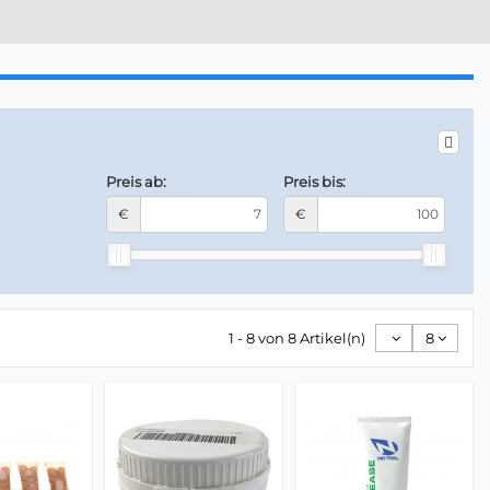
Preis ab:
Preis bis:
)
€
€
1 - 8 von 8 Artikel(n)
8