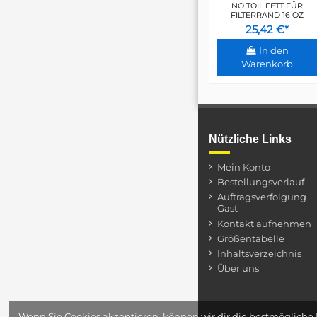
NO TOIL FETT FÜR
FILTERRAND 16 OZ
25,42 €*
In den
Warenkorb
Nützliche Links
Mein Konto
Bestellungsverlauf
Auftragsverfolgung
Gast
Kontakt aufnehmen
Größentabelle
Inhaltsverzeichnis
Über uns
Wenn Sie Cookies akzeptieren, können wir dir die bestmögliche 