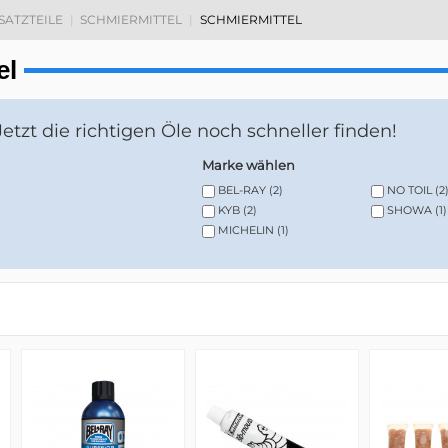
RSATZTEILE
SCHMIERMITTEL
SCHMIERMITTEL
el
 Jetzt die richtigen Öle noch schneller finden!
Marke wählen
BEL-RAY
(2)
NO TOIL
(2
KYB
(2)
SHOWA
(1)
MICHELIN
(1)