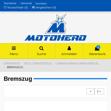
Startseite
Versand
Kontakt
Wunschliste (
0
)
Vergleichen (
0
)
0
Menü
Suche
Anmelden
Warenkorb
STARTSEITE
TEILE / ERSATZTEILE
LENKER-ARMATUREN-SPIEGEL
BREMSZUG
Bremszug
2