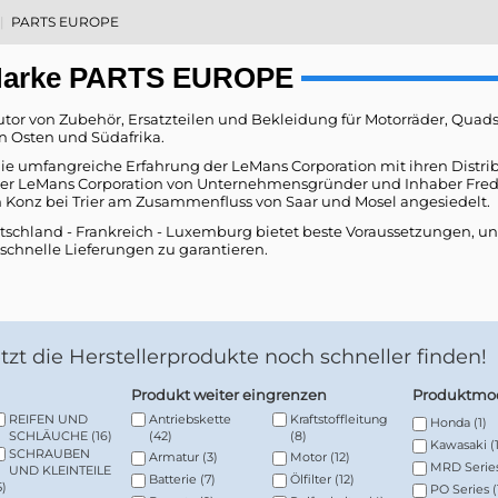
PARTS EUROPE
 Marke PARTS EUROPE
butor von Zubehör, Ersatzteilen und Bekleidung für Motorräder, Quads
n Osten und Südafrika.
die umfangreiche Erfahrung der LeMans Corporation mit ihren Distr
r LeMans Corporation von Unternehmensgründer und Inhaber Fred F
 Konz bei Trier am Zusammenfluss von Saar und Mosel angesiedelt.
schland - Frankreich - Luxemburg bietet beste Voraussetzungen, un
 schnelle Lieferungen zu garantieren.
Jetzt die Herstellerprodukte noch schneller finden!
Produkt weiter eingrenzen
Produktmod
REIFEN UND
Antriebskette
Kraftstoffleitung
Honda
(1)
SCHLÄUCHE
(16)
(42)
(8)
Kawasaki
(
SCHRAUBEN
Armatur
(3)
Motor
(12)
MRD Serie
UND KLEINTEILE
Batterie
(7)
Ölfilter
(12)
5)
PO Series
(