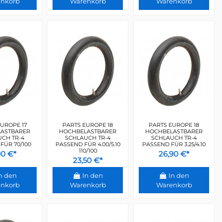
nkorb
Warenkorb
Warenkorb
UROPE 17
PARTS EUROPE 18
PARTS EUROPE 18
ASTBARER
HOCHBELASTBARER
HOCHBELASTBARER
CH TR-4
SCHLAUCH TR-4
SCHLAUCH TR-4
FÜR 70/100
PASSEND FÜR 4.00/5.10
PASSEND FÜR 3.25/4.10
110/100
90 €*
26,90 €*
23,50 €*
n den
In den
In den
nkorb
Warenkorb
Warenkorb