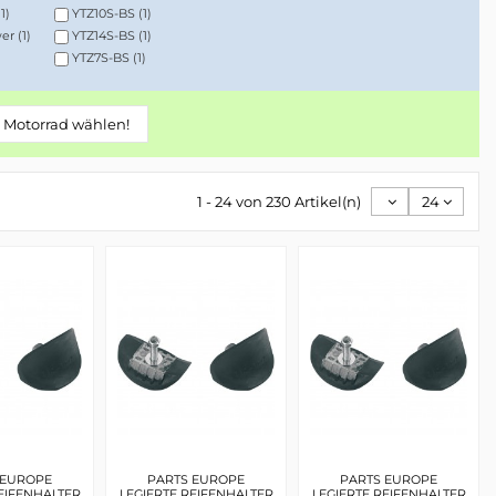
11)
YTZ10S-BS
(1)
wer
(1)
YTZ14S-BS
(1)
YTZ7S-BS
(1)
n Motorrad wählen!
1 - 24 von 230 Artikel(n)
24
 EUROPE
PARTS EUROPE
PARTS EUROPE
EIFENHALTER
LEGIERTE REIFENHALTER
LEGIERTE REIFENHALTER