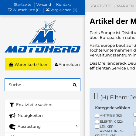
Startseite
Versand
Kontakt
STARTSEITE
MARKEN
Wunschliste (
0
)
Vergleichen (
0
)
Artikel der
Parts Europe ist Distri
über Europa, den nahe
Parts Europe baut auf 
Tochterunternehmen de
Verwaltungszentrum in
Das Dreiländereck Deut
Anmelden
Warenkorb
/
leer
effizienten Service und
(H) Filtern: 
Ersatzteile suchen
Kategorie wählen
Neuigkeiten
ANTRIEB
(62)
ELEKTRIK
(22)
Ausrüstung
LENKER-
ARMATUREN-
(
SPIEGEL
(36)