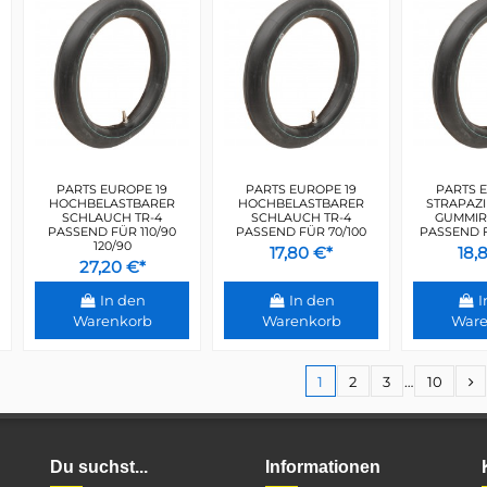
PARTS EUROPE 19
PARTS EUROPE 19
PARTS E
HOCHBELASTBARER
HOCHBELASTBARER
STRAPAZI
SCHLAUCH TR-4
SCHLAUCH TR-4
GUMMIR
PASSEND FÜR 110/90
PASSEND FÜR 70/100
PASSEND FÜ
120/90
17,80 €*
18,
27,20 €*
In den
In den
I
Warenkorb
Warenkorb
Ware
1
2
3
…
10
Du suchst...
Informationen