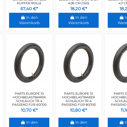
KUPFER ROLLE
4,06 CM (1.60)
4,7 C
67,40 €*
18,20 €*
18,
In den
In den
I
Warenkorb
Warenkorb
Ware
PARTS EUROPE 10
PARTS EUROPE 10
PARTS E
HOCHBELASTBARER
HOCHBELASTBARER
HOCHBEL
SCHLAUCH TR-4
SCHLAUCH TR-4
SCHLAU
PASSEND FÜR 60/100
PASSEND FÜR 80/100
PASSEND 
10,70 €*
10,80 €*
11,
In den
In den
I