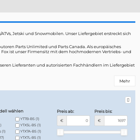
/ATVs, Jetski und Snowmobilen. Unser Liefergebiet erstreckt sich
ibutoren
Parts Unlimited
und
Parts Canada
. Als europäisches
ox ist unser Firmensitz mit dem hochmodernen Vertriebs- und
seren Lieferanten und autorisierten Fachhändlern im Liefergebiet
Mehr
ell wählen
Preis ab:
Preis bis:
YT7B-BS
(1)
€
€
1)
YTX5L-BS
(1)
s
(1)
YTX7A-BS
(1)
17)
YTX7L-BS
(1)