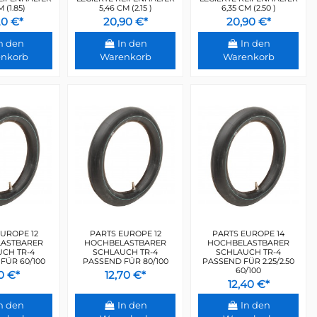
M (1.85)
5,46 CM (2.15 )
6,35 CM (2.50 )
20 €*
20,90 €*
20,90 €*
n den
In den
In den
nkorb
Warenkorb
Warenkorb
UROPE 12
PARTS EUROPE 12
PARTS EUROPE 14
ASTBARER
HOCHBELASTBARER
HOCHBELASTBARER
CH TR-4
SCHLAUCH TR-4
SCHLAUCH TR-4
FÜR 60/100
PASSEND FÜR 80/100
PASSEND FÜR 2.25/2.50
60/100
10 €*
12,70 €*
12,40 €*
n den
In den
In den