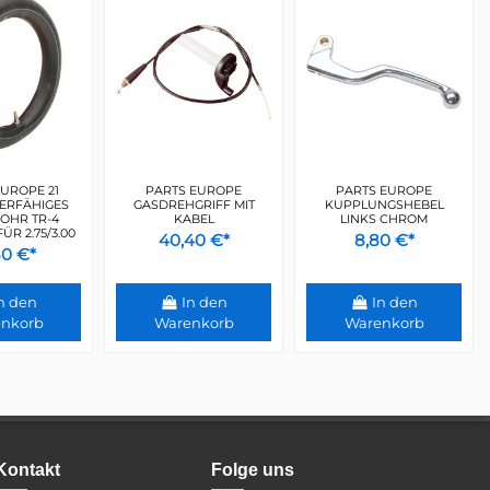
UROPE 21
PARTS EUROPE
PARTS EUROPE
ERFÄHIGES
GASDREHGRIFF MIT
KUPPLUNGSHEBEL
OHR TR-4
KABEL
LINKS CHROM
R 2.75/3.00
40,40 €*
8,80 €*
80 €*
n den
In den
In den
nkorb
Warenkorb
Warenkorb
Kontakt
Folge uns