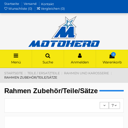
Startseite
Versand
Kontakt
Wunschliste (
0
)
Vergleichen (
0
)
0
Menü
Suche
Anmelden
Warenkorb
STARTSEITE
TEILE / ERSATZTEILE
RAHMEN UND KAROSSERIE
RAHMEN ZUBEHÖR/TEILE/SÄTZE
Rahmen Zubehör/Teile/Sätze
7