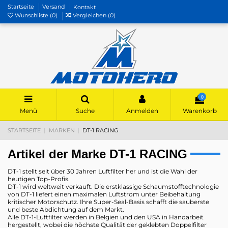
Startseite
Versand
Kontakt
Wunschliste (
0
)
Vergleichen (
0
)
0
Menü
Suche
Anmelden
Warenkorb
STARTSEITE
MARKEN
DT-1 RACING
Artikel der Marke DT-1 RACING
DT-1 stellt seit über 30 Jahren Luftfilter her und ist die Wahl der
heutigen Top-Profis.
DT-1 wird weltweit verkauft. Die erstklassige Schaumstofftechnologie
von DT-1 liefert einen maximalen Luftstrom unter Beibehaltung
kritischer Motorschutz. Ihre Super-Seal-Basis schafft die sauberste
und beste Abdichtung auf dem Markt.
Alle DT-1-Luftfilter werden in Belgien und den USA in Handarbeit
hergestellt, wobei die höchste Qualität der geklebten Doppelfilter