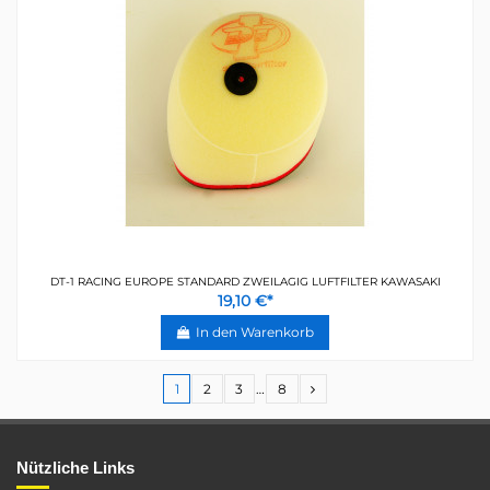
DT-1 RACING EUROPE STANDARD ZWEILAGIG LUFTFILTER KAWASAKI
19,10 €*
In den Warenkorb
1
2
3
…
8
Nützliche Links