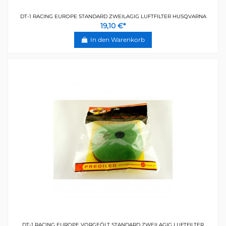
DT-1 RACING EUROPE STANDARD ZWEILAGIG LUFTFILTER HUSQVARNA
19,10 €*
In den Warenkorb
DT-1 RACING EUROPE VORGEÖLT STANDARD ZWEILAGIG LUFTFILTER