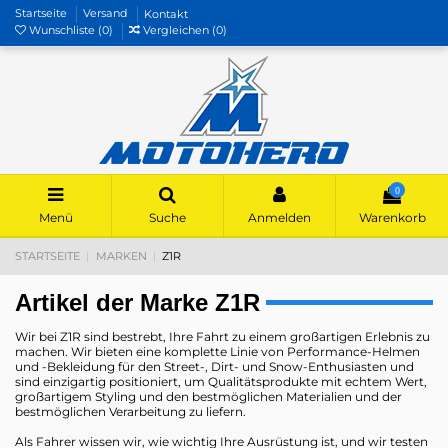
Startseite
Versand
Kontakt
Wunschliste (
0
)
Vergleichen (
0
)
0
Menü
Suche
Anmelden
Warenkorb
STARTSEITE
MARKEN
Z1R
Artikel der Marke Z1R
Wir bei Z1R sind bestrebt, Ihre Fahrt zu einem großartigen Erlebnis zu
machen. Wir bieten eine komplette Linie von Performance-Helmen
und -Bekleidung für den Street-, Dirt- und Snow-Enthusiasten und
sind einzigartig positioniert, um Qualitätsprodukte mit echtem Wert,
großartigem Styling und den bestmöglichen Materialien und der
bestmöglichen Verarbeitung zu liefern.
Als Fahrer wissen wir, wie wichtig Ihre Ausrüstung ist, und wir testen