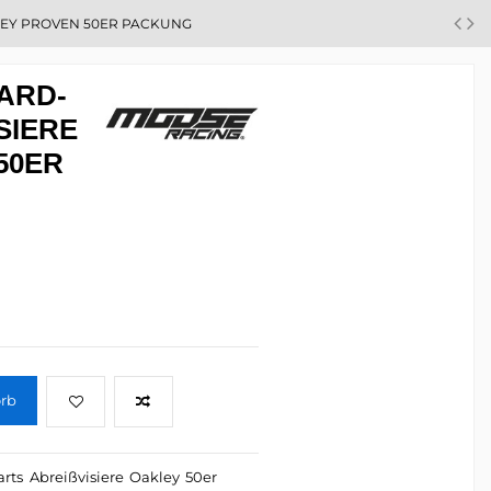
EY PROVEN 50ER PACKUNG
ARD-
IERE O
ER P
orb
arts
Abreißvisiere
Oakley
50er