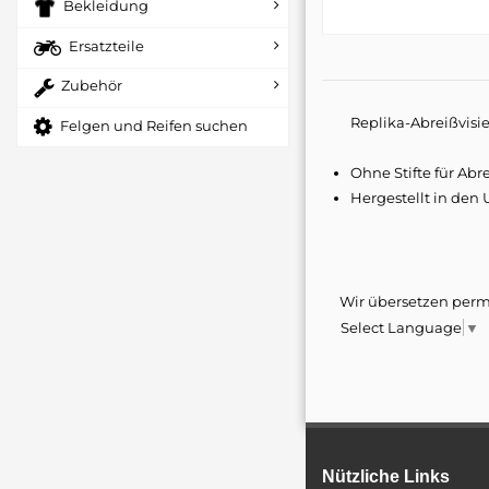
Bekleidung
Ersatzteile
Zubehör
Replika-Abreißvisi
Felgen und Reifen suchen
Ohne Stifte für Abre
Hergestellt in den
Wir übersetzen perma
Select Language
▼
In den frühen 1990e
Farbe/Oberfläche
Vertriebsgiganten P
Offroad gut ist, abe
Modell
Methode, um dieses Zi
fachen nationalen En
Produktname
nehmen. Unter Nutzun
Ausrüstung zu entwi
Stückzahl
Nützliche Links
war, anstatt ein 20-