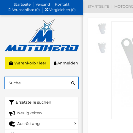
Startseite
Versand
Kontakt
STARTSEITE
MOTOCRO
Wunschliste (
0
)
Vergleichen (
0
)
Anmelden
Warenkorb
/
leer
Ersatzteile suchen
Neuigkeiten
Ausrüstung