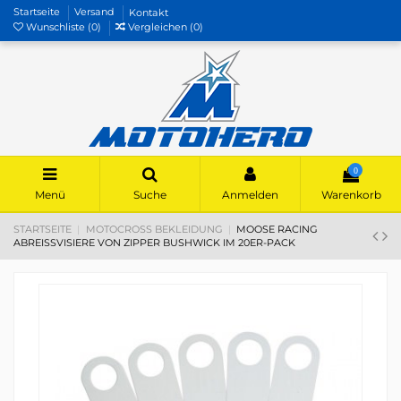
Startseite
Versand
Kontakt
Wunschliste (
0
)
Vergleichen (
0
)
0
Menü
Suche
Anmelden
Warenkorb
STARTSEITE
MOTOCROSS BEKLEIDUNG
MOOSE RACING
ABREISSVISIERE VON ZIPPER BUSHWICK IM 20ER-PACK