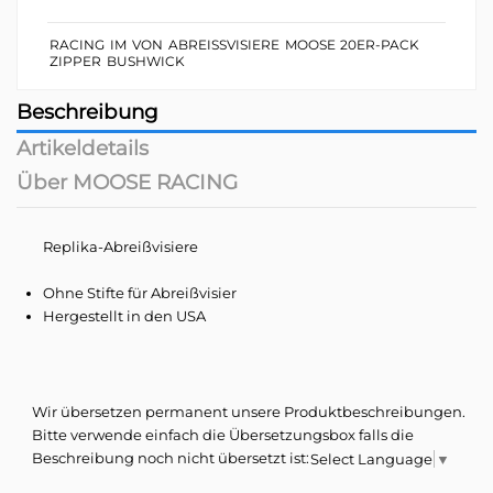
RACING
IM
VON
ABREISSVISIERE
MOOSE
20ER-PACK
ZIPPER
BUSHWICK
Beschreibung
Artikeldetails
Über MOOSE RACING
Replika-Abreißvisiere
Ohne Stifte für Abreißvisier
Hergestellt in den USA
Wir übersetzen permanent unsere Produktbeschreibungen.
Bitte verwende einfach die Übersetzungsbox falls die
Beschreibung noch nicht übersetzt ist:
Select Language
▼
In den frühen 1990er Jahren kam der Visionär Wayne Cornelius