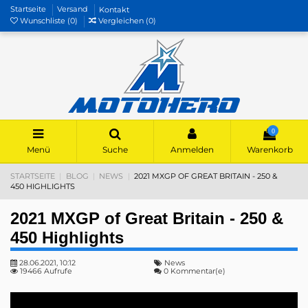
Startseite
Versand
Kontakt
Wunschliste (
0
)
Vergleichen (
0
)
0
Menü
Suche
Anmelden
Warenkorb
STARTSEITE
BLOG
NEWS
2021 MXGP OF GREAT BRITAIN - 250 &
450 HIGHLIGHTS
2021 MXGP of Great Britain - 250 &
450 Highlights
28.06.2021, 10:12
News
19466 Aufrufe
0 Kommentar(e)