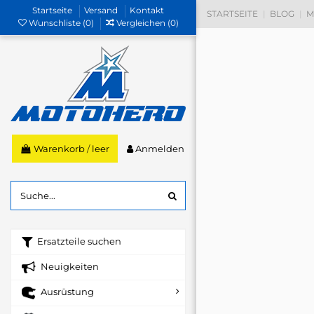
Startseite
Versand
Kontakt
STARTSEITE
BLOG
M
Wunschliste (
0
)
Vergleichen (
0
)
Anmelden
Warenkorb
/
leer
Ersatzteile suchen
Neuigkeiten
Ausrüstung