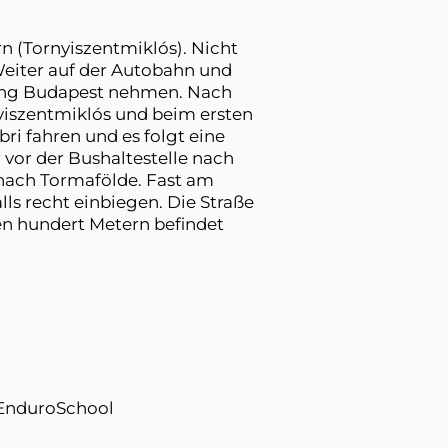
 (Tornyiszentmiklós). Nicht
iter auf der Autobahn und
ung Budapest nehmen. Nach
yiszentmiklós und beim ersten
ri fahren und es folgt eine
 vor der Bushaltestelle nach
 nach Tormafölde. Fast am
lls recht einbiegen. Die Straße
gen hundert Metern befindet
EnduroSchool