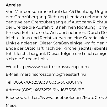
Anreise
Von Maribor kommend auf der A5 Richtung Ungarn
den Grenzübergang Richtung Lendava nehmen. We
den zweiten Grenzübergang auf Autobahn Richt
der Grenze die Ausfahrt 18 nehmen Richtung Torn
Kreisverkehr die erste Ausfahrt nehmen. Durch Dob
leichte links und Rechtskurveund eine Gerade, hier
Links einbiegen. Dieser Straßen einige Km folgen
Ende der Ortschaft nach der Kirche (rechts) ebenfa
führt leicht bergauf. Dieser folgen und nach eini
sich die Strecke links.
Web:
http://www.martinscrosscamp.com
E-Mail:
martinscrosscamp@freestart.hu
Tel: 0036-70-3259939 0036-30-3001174
Adresse(GPS): 46°32'35.6"N 16°35'58.6"E
Facebook:
https://www.facebook.com/MotoCross
Maps: