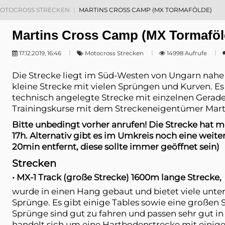
OTOCROSS STRECKEN
MARTINS CROSS CAMP (MX TORMAFÖLDE)
Martins Cross Camp (MX Tormaföl
17.12.2019, 16:46
Motocross Strecken
14998 Aufrufe
Die Strecke liegt im Süd-Westen von Ungarn nahe 
kleine Strecke mit vielen Sprüngen und Kurven. Es
technisch angelegte Strecke mit einzelnen Gerad
Trainingskurse mit dem Streckeneigentümer Mar
Bitte unbedingt vorher anrufen! Die Strecke hat m
17h. Alternativ gibt es im Umkreis noch eine weite
20min entfernt, diese sollte immer geöffnet sein)
Strecken
• MX-1 Track (große Strecke) 1600m lange Strecke,
wurde in einen Hang gebaut und bietet viele unte
Sprünge. Es gibt einige Tables sowie eine großen
Sprünge sind gut zu fahren und passen sehr gut in
handelt sich um eine Hartbodenstrecke mit einig