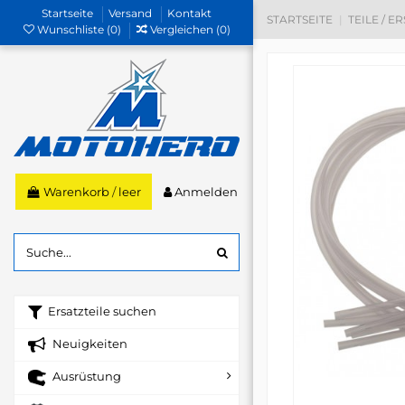
Startseite
Versand
Kontakt
STARTSEITE
TEILE / E
Wunschliste (
0
)
Vergleichen (
0
)
Anmelden
Warenkorb
/
leer
Ersatzteile suchen
Neuigkeiten
Ausrüstung