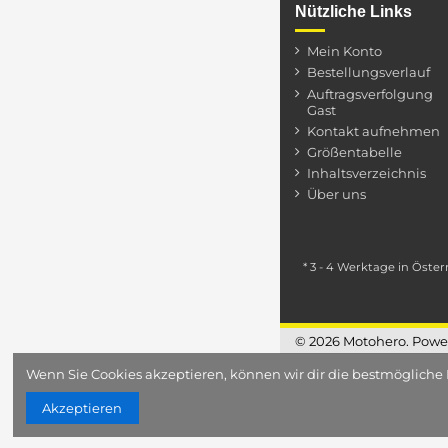
Länge
Nützliche Links
Durchmesser
Mein Konto
Bestellungsverlauf
Zustand
Neuer Artikel
Auftragsverfolgung
Gast
Kontakt aufnehmen
Größentabelle
Inhaltsverzeichnis
Über uns
* 3 - 4 Werktage in Öster
© 2026 Motohero. Powere
Wenn Sie Cookies akzeptieren, können wir dir die bestmögliche 
Akzeptieren