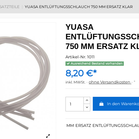
RSATZTEILE
YUASA ENTLÜFTUNGSSCHLAUCH 750 MM ERSATZ KLAR
YUASA
ENTLÜFTUNGSSC
750 MM ERSATZ K
Artikel-Nr.
1011
Ausreichend Bestand vorhanden
8,20 €*
ohne Versandkosten
*
inkl. MWSt.
In den Warenk
MM
ERSATZ
ENTLÜFTUNGSSCHLA