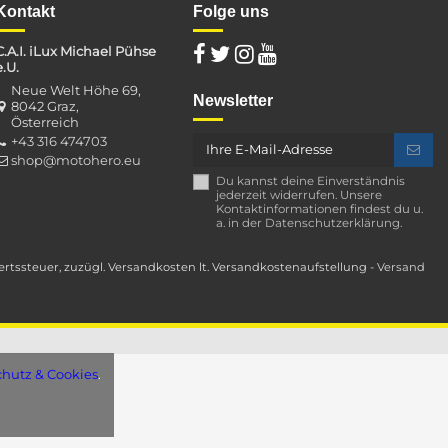
Kontakt
Folge uns
C.A.I. iLux Michael Pühse
e.U.
Neue Welt Höhe 69,
Newsletter
8042 Graz,
Österreich
+43 316 474703
shop@motohero.eu
Du kannst deine Einverständnis
jederzeit widerrufen. Unsere
Kontaktinformationen findest du u.
a. in der Datenschutzerklärung.
rwertssteuer, zuzügl. Versandkosten lt. Versandkostenaufstellung -
Versand
hutz & Cookies
.