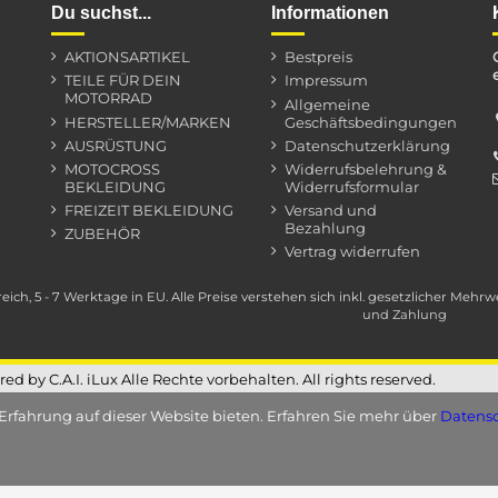
750 mm
Du suchst...
Informationen
9,5 mm (3/8 )
AKTIONSARTIKEL
Bestpreis
TEILE FÜR DEIN
Impressum
MOTORRAD
Allgemeine
HERSTELLER/MARKEN
Geschäftsbedingungen
AUSRÜSTUNG
Datenschutzerklärung
MOTOCROSS
Widerrufsbelehrung &
BEKLEIDUNG
Widerrufsformular
FREIZEIT BEKLEIDUNG
Versand und
Bezahlung
ZUBEHÖR
Vertrag widerrufen
reich, 5 - 7 Werktage in EU. Alle Preise verstehen sich inkl. gesetzlicher Meh
und Zahlung
d by C.A.I. iLux Alle Rechte vorbehalten. All rights reserved.
Erfahrung auf dieser Website bieten. Erfahren Sie mehr über
Datensc