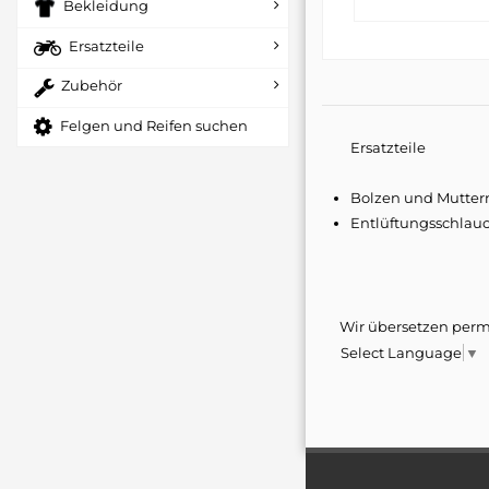
Bekleidung
Ersatzteile
Zubehör
Felgen und Reifen suchen
Ersatzteile
Bolzen und Muttern
Entlüftungsschlauc
Wir übersetzen perma
Select Language
▼
Unsere umfangreiche Ba
Produktname
heutigen Zeit. Wir entw
ihrer langen Geschichte
Stückzahl
unsere andauernden Be
Energie zu erforschen.
Type