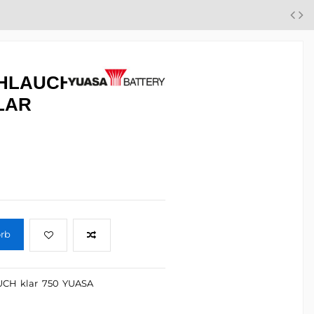
HLAUCH
LAR
orb
UCH
klar
750
YUASA