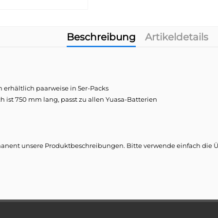
Beschreibung
Artikeldetails
 erhältlich paarweise in 5er-Packs
h ist 750 mm lang, passt zu allen Yuasa-Batterien
nent unsere Produktbeschreibungen. Bitte verwende einfach die Übe
ureihe erfüllt mit Lithium-Ion-Batterien für Energiesysteme der n
Entlüftersch
ickeln aber nicht nur Batterien für Autos, unsere Produktgebiete ers
 hat die GS Yuasa Group stets an der Entwicklung innovativer Techno
5er-Pack
mühungen, entsprechend unserer Firmenvision „Innovation und Wa
Batterie