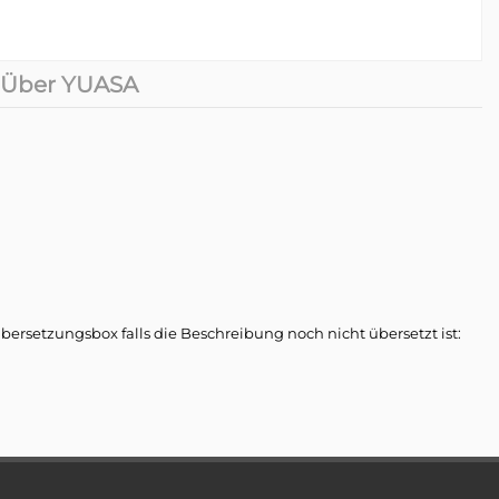
Über YUASA
rsetzungsbox falls die Beschreibung noch nicht übersetzt ist:
ächsten Generation die immer anspruchsvolleren Bedürfnisse der
lauch
trecken sich von Tiefsee bis zur Luft- und Raumfahrt. Während
logien gearbeitet. Diese Verpflichtung bildet die Grundlage für
chstum“ neue Möglichkeiten auf dem Gebiet der elektrischen