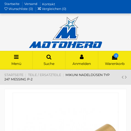
Startseite
Versand
Kontakt
Wunschliste (
0
)
Vergleichen (
0
)
0
Menü
Suche
Anmelden
Warenkorb
STARTSEITE
TEILE / ERSATZTEILE
MIKUNI NADELDÜSEN TYP
247 MESSING P-2