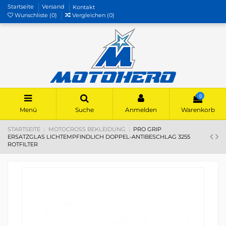
Startseite
Versand
Kontakt
Wunschliste (
0
)
Vergleichen (
0
)
0
Menü
Suche
Anmelden
Warenkorb
STARTSEITE
MOTOCROSS BEKLEIDUNG
PRO GRIP
ERSATZGLAS LICHTEMPFINDLICH DOPPEL-ANTIBESCHLAG 3255
ROTFILTER