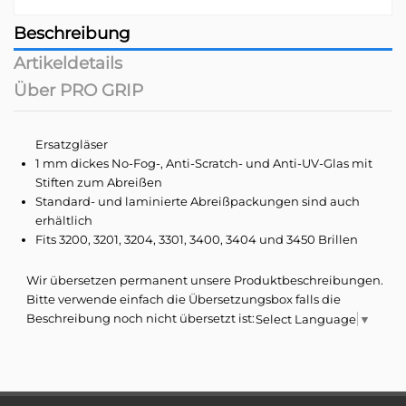
Beschreibung
Artikeldetails
Über PRO GRIP
Ersatzgläser
1 mm dickes No-Fog-, Anti-Scratch- und Anti-UV-Glas mit
Stiften zum Abreißen
Standard- und laminierte Abreißpackungen sind auch
erhältlich
Fits 3200, 3201, 3204, 3301, 3400, 3404 und 3450 Brillen
Wir übersetzen permanent unsere Produktbeschreibungen.
Bitte verwende einfach die Übersetzungsbox falls die
Beschreibung noch nicht übersetzt ist:
Select Language
▼
Aber Progrip ist nicht nur ein Hersteller von Griffen.
Farbe/Oberfläche Glas-Display
Rot
Es ist auch Hersteller von Motocross- und Enduro-Masken, unsere
Geschlecht/Alter
Herren/Damen
Technologie hat uns dazu veranlasst, das im Bereich der Skibrille und
des Snowboardens erworbene Know-how weiterzugeben.
Glasfarbe/Oberfläche
Rot