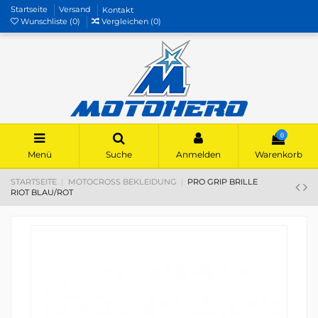
Startseite
Versand
Kontakt
Wunschliste (
0
)
Vergleichen (
0
)
0
Menü
Suche
Anmelden
Warenkorb
STARTSEITE
MOTOCROSS BEKLEIDUNG
PRO GRIP BRILLE
RIOT BLAU/ROT