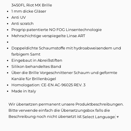
3450FL Riot MX Brille
1 mm dicke Gläser
Anti UV
Anti scratch
Progrip patentierte NO FOG Linsentechnologie
Mehrschichtige verspiegelte Linse ART
Doppeldichte Schaumstoffe mit hydroabweisendem und
farbigem Samt
Eingebaut in Abreißstiften
Silikon behandeltes Band
Über die Brille Vorgeschnittener Schaum und geformte
Kanäle für Brillenbügel
Homologation: CE-EN AC-96025 REV. 3
Made in Italy
Wir übersetzen permanent unsere Produktbeschreibungen.
Bitte verwende einfach die Übersetzungsbox falls die
Beschreibung noch nicht übersetzt ist:
Select Language
▼
Aber Progrip ist nicht nur ein Hersteller von Griffen.
Abreißvisiere
Ausgestattet