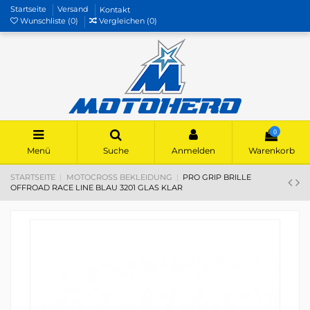
Startseite
Versand
Kontakt
Wunschliste (
0
)
Vergleichen (
0
)
0
Menü
Suche
Anmelden
Warenkorb
STARTSEITE
MOTOCROSS BEKLEIDUNG
PRO GRIP BRILLE
OFFROAD RACE LINE BLAU 3201 GLAS KLAR