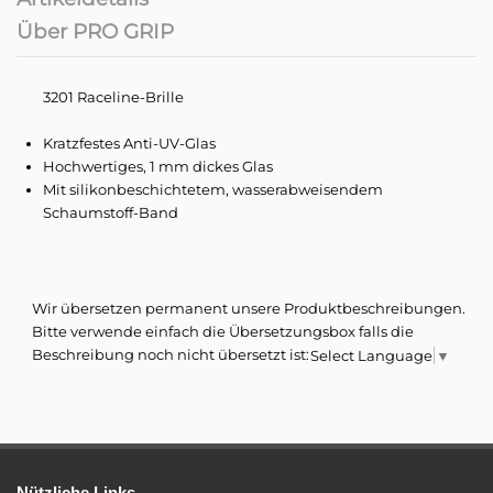
Über PRO GRIP
3201 Raceline-Brille
Kratzfestes Anti-UV-Glas
Hochwertiges, 1 mm dickes Glas
Mit silikonbeschichtetem, wasserabweisendem
Schaumstoff-Band
Wir übersetzen permanent unsere Produktbeschreibungen.
Bitte verwende einfach die Übersetzungsbox falls die
Beschreibung noch nicht übersetzt ist:
Select Language
▼
Aber Progrip ist nicht nur ein Hersteller von Griffen.
Abreißvisiere
Kompatibel
Es ist auch Hersteller von Motocross- und Enduro-Masken, unsere
Farbe/Oberfläche
Blau
Technologie hat uns dazu veranlasst, das im Bereich der Skibrille und
des Snowboardens erworbene Know-how weiterzugeben.
Geschlecht/Alter
Herren/Damen
Der Schritt von den Radwegen auf die verschneiten Pisten war relativ
einfach.
Glas
Einzel